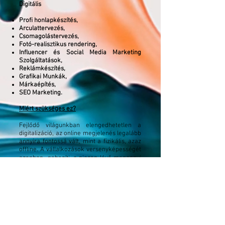
Digitális
Profi honlapkészítés,
Arculattervezés,
Csomagolástervezés,
Fotó-realisztikus rendering,
Influencer és Social Media Marketing
Szolgáltatások,
Reklámkészítés,
Grafikai Munkák,
Márkaépítés,
SEO Marketing.
Miért szükséges ez?
Fejlődő világunkban elengedhetetlen a
digitalizáció, az online megjelenés legalább
annyira
fontossá vált
, mint a fizikális, azaz
offline.
A vállalkozások versenyképességét
azonban nehezíti, a piacon lévő megannyi
konkurens, illetve szolgáltatások
elérhetősége, ezért rendkívül fontos az
online megjelenés mellett az is, hogy
stílusunkkal
kitűnjünk a tömegből.
A megjelenése azonban csak félsiker,
fontos, hogy vállalkozása tükrözze a
szolgáltatás minőséget, illetve jó