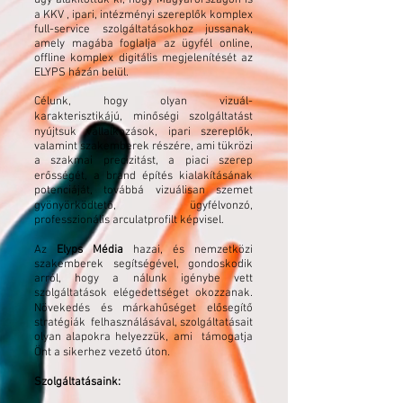
úgy alakítottuk ki, hogy Magyarországon is
a KKV , ipari, intézményi szereplők komplex
full-service szolgáltatásokhoz jussanak,
amely magába foglalja az ügyfél online,
offline komplex digitális megjelenítését az
ELYPS házán belül.
Célunk, hogy olyan vizuál-
karakterisztikájú, minőségi szolgáltatást
nyújtsuk vállalkozások, ipari szereplők,
valamint szakemberek részére, ami tükrözi
a szakmai precizitást, a piaci szerep
erősségét, a brand építés kialakításának
potenciáját, továbbá vizuálisan szemet
gyönyörködtető, ügyfélvonzó,
professzionális arculatprofilt képvisel.
Az
Elyps Média
hazai, és nemzetközi
szakemberek segítségével, gondoskodik
arról, hogy a nálunk igénybe vett
szolgáltatások elégedettséget okozzanak.
Növekedés és márkahűséget elősegítő
stratégiák felhasználásával, szolgáltatásait
olyan alapokra helyezzük, ami támogatja
Önt a sikerhez vezető úton.
Szolgáltatásaink: