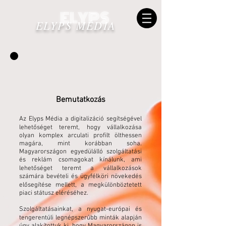
ELYPS
ELYPS MÉDIA
Bemutatkozás
Az Elyps Média a digitalizáció segítségével
lehetőséget teremt, hogy vállalkozása
olyan komplex arculati profilt ölthessen
magára, mint korábban soha.
Magyarországon egyedülálló szolgáltatási
és reklám csomagokat kínálunk, ami
lehetőséget teremt a vállalkozások
számára bevételi és ügyfélköri növekedés
elősegítése mellett, a megkülönböztetett
piaci státusz eléréséhez.
Szolgáltatásainkat, a nyugat-európai és
tengerentúli legnépszerűbb minták alapján