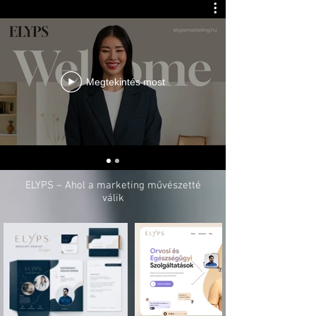
Megtekintés most
ELYPS – Ahol a marketing művészetté
válik