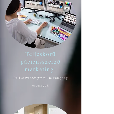
Teljeskörű
páciensszerző
marketing
Full service& prémium kampány
csomagok