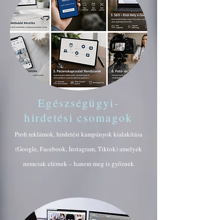
Egészségügyi-
hirdetési csomagok
Profi reklámok, hirdetési kampányok kialakítása
(Google, Facebook, Instagram, Tiktok) amelyek
nemcsak elérnek – hanem meg is győznek