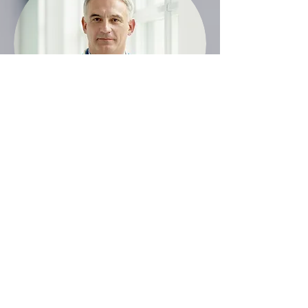
Digitális praxis növelés
A siker titka: légy ott elsőként, ahol mások még
csak készülnek!