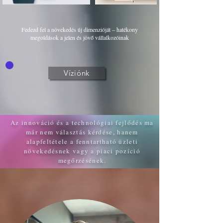
Fedezd fel a növekedés új dimenzióját – hatékony
megoldások a jelen és jövő vállalkozóinak
Víziónk
Az innováció és a technológiai fejlődés ma
már nem választás kérdése, hanem
alapfeltétele a fenntartható üzleti
növekedésnek vagy a piaci pozíció
megőrzésének.