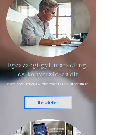
Egészségügyi
marketing
és konverzió-audit
Piacra lépési stratégia –
üzleti
modell és ajánlat optimizálás
Részletek