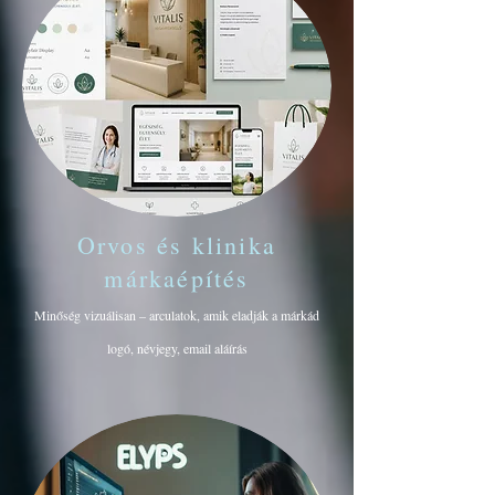
Orvos és klinika
márkaépítés
Minőség vizuálisan – arculatok, amik eladják a márkád
logó, névjegy, email aláírás