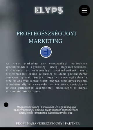
ELYPS
PROFI EGÉSZSÉGÜGYI
MARKETING
Az Elyps Marketing egy egészségügyi marketingre
specializálódott ügynökség, amely magánrendelőknek,
klinikáknak és egészségügyi szakembereknek segít
professzionális online jelenlétet és stabil páciensszerző
rendszert építeni. Tudjuk, hogy az egészségügyben a
bizalom az egyik legfontosabb tényező, ezért olyan modern
és prémium digitális megoldásokat készítünk, amelyek már
az első pillanatban szakértelmet, hitelességet és magas
színvonalat közvetítenek.
Magánrendelőknek, klinikáknak és egészségügyi
szakembereknek építünk olyan digitális rendszereket,
amelyekből folyamatos páciensáramlás lesz.
PROFI MAGÁNEGÉSZSÉGÜGYI PARTNER