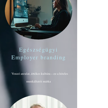
Egészségügyi
Employer branding
Vonzó arculat, értékes kultúra – ez a hiteles
munkáltatói márka