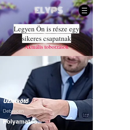
ELYPS
Legyen Ön is része egy
sikeres csapatnak
Aktuális toborzások
Üzletkötő
Debrecen
Folyamatos..