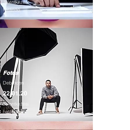
Jelentkezési
határidő
Fotós
Debrecen
22
.01.20
Jelentkezési
határidő