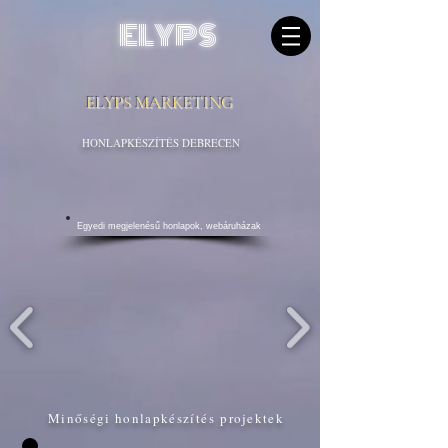
ELYPS
ELYPS MARKETING
HONLAPKÉSZÍTÉS DEBRECEN
Egyedi megjelenésű honlapok, w
ebáruházak
Minőségi
honlapkészítés
projektek