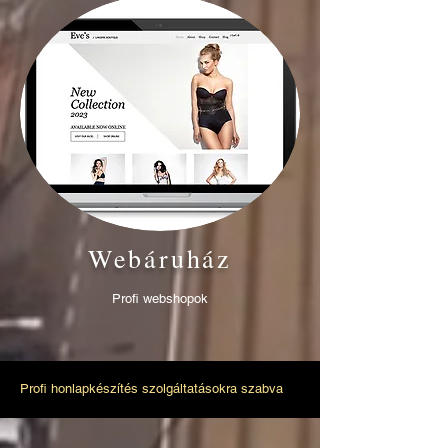
Webáruház
Profi webshopok
Profi honlapkészítés szolgáltatásokra szabva