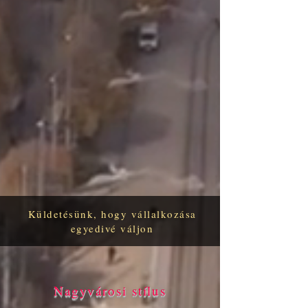
Küldetésünk, hogy vállalkozása
egyedivé váljon
Nagyvárosi stílus