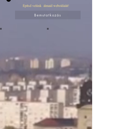
Építsd velünk álmaid weboldalát!
Bemutatkozás
Veggie Sushi