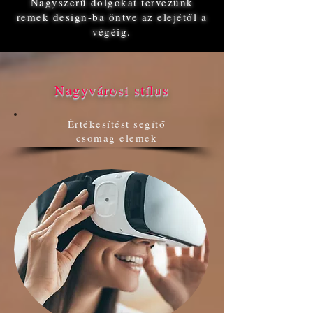
Nagyszerű dolgokat tervezünk
remek design-ba öntve az elejétől a
végéig.
Nagyvárosi stílus
Értékesítést segítő
csomag elemek