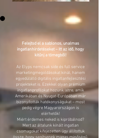
Felejtsd el a sablonos, unalmas
ingatlanhirdetéseket – itt az idő, hogy
kitűnj a tömegből!
Az Elyps nemcsak side és full service
marketingmegoldásokat kínál, hanem
egyedülálló digitális ingatlanfejlesztési
projekteket is. Ezekkel olyan prémium
ingatlanprofilokat hozunk létre, amik
Amerikában és Nyugat-Európában már
bizonyították hatékonyságukat – most
pedig végre Magyarországon is
elérhetők!
Miért érdemes neked is kipróbálnod?
Mert az általunk kínált ingatlan
csomagokat kifejezetten úgy állítottuk
össze, hogy segítsenek magas minőségű,