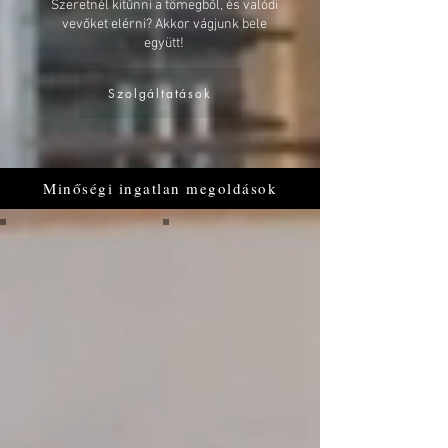
Szeretnél kitűnni a tömegből, és valódi
vevőket elérni? Akkor vágjunk bele
együtt!
Szolgáltatások
Minőségi ingatlan megoldások