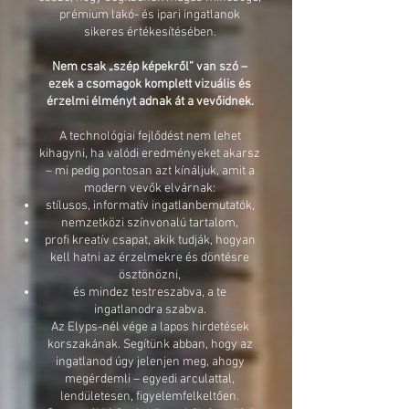
prémium lakó- és ipari ingatlanok
sikeres értékesítésében.
Nem csak „szép képekről” van szó –
ezek a csomagok komplett vizuális és
érzelmi élményt adnak át a vevőidnek.
A technológiai fejlődést nem lehet
kihagyni, ha valódi eredményeket akarsz
– mi pedig pontosan azt kínáljuk, amit a
modern vevők elvárnak:
stílusos, informatív ingatlanbemutatók,
nemzetközi színvonalú tartalom,
profi kreatív csapat, akik tudják, hogyan
kell hatni az érzelmekre és döntésre
ösztönözni,
és mindez testreszabva, a te
ingatlanodra szabva.
Az Elyps-nél vége a lapos hirdetések
korszakának. Segítünk abban, hogy az
ingatlanod úgy jelenjen meg, ahogy
megérdemli – egyedi arculattal,
lendületesen, figyelemfelkeltően.