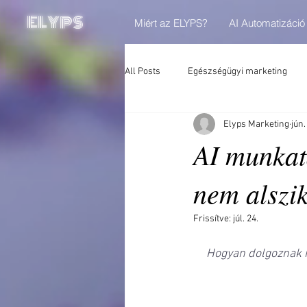
ELYPS
Miért az ELYPS?
AI Automatizáció
All Posts
Egészségügyi marketing
Elyps Marketing
jún.
AI munkatá
nem alszi
Frissítve:
júl. 24.
Hogyan dolgoznak h