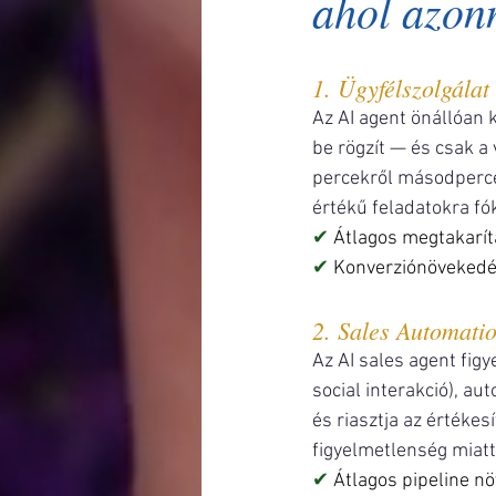
ahol azonn
1. Ügyfélszolgálat
Az AI agent önállóan 
be rögzít — és csak a 
percekről másodperce
értékű feladatokra fó
✔ 
Átlagos megtakarít
✔ 
Konverziónövekedés
2. Sales Automati
Az AI sales agent figy
social interakció), au
és riasztja az értékes
figyelmetlenség miatt
✔ 
Átlagos pipeline n