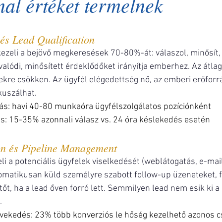
al értéket termelnek
 és Lead Qualification
kezeli a bejövő megkeresések 70-80%-át: válaszol, minősít, 
valódi, minősített érdeklődőket irányítja emberhez. Az átlag
kre csökken. Az ügyfél elégedettség nő, az emberi erőforr
kuszálhat.
ás: havi 40-80 munkaóra ügyfélszolgálatos pozíciónként
: 15-35% azonnali válasz vs. 24 óra késlekedés esetén
on és Pipeline Management
eli a potenciális ügyfelek viselkedését (weblátogatás, e-mai
tomatikusan küld személyre szabott follow-up üzeneteket, fr
ítőt, ha a lead őven forró lett. Semmilyen lead nem esik ki a
.
övekedés: 23% több konverziós le hőség kezelhető azonos c