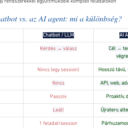
gy rendszerekkel együttműködik komplex feladatokon
hatbot vs. az AI agent: mi a különbség?
Chatbot / LLM
AI 
Kérdés → válasz
Cél → te
végre
Nincs (egy session)
Hosszú távú, 
Nincs
API, web, ad
Passzív
Proaktív,
Leáll
Újraterv, alt
1 feladat/session
Párhuzamos