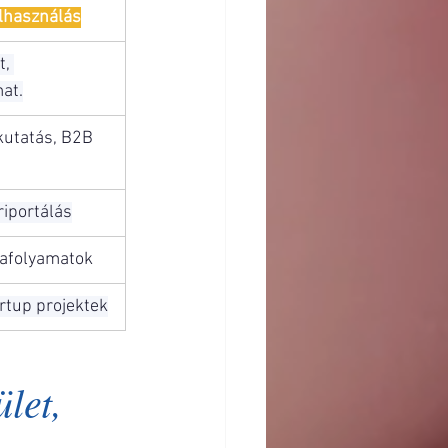
elhasználás
, 
at.
kutatás, B2B
riportálás
kafolyamatok
artup projektek
let, 