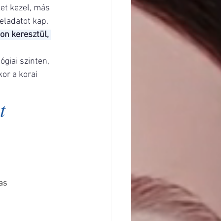
et kezel, más 
eladatot kap.
on keresztül, 
giai szinten, 
or a korai 
t 
as