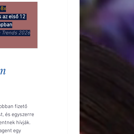
-8x
 az első 12 
apban
h Trends 2026
m 
obban fizető 
t, és egyszerre 
entnek hívják.
agent egy 