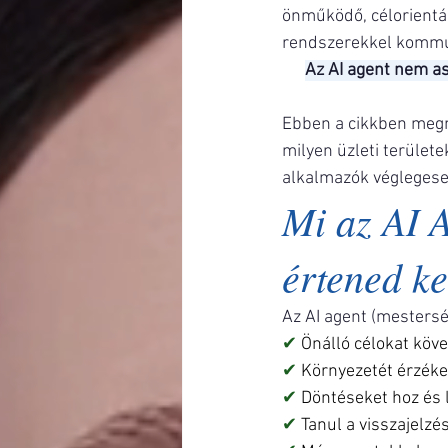
önműködő, célorientál
rendszerekkel kommun
Az AI agent nem as
Ebben a cikkben megmu
milyen üzleti területe
alkalmazók véglegese
Mi az AI 
értened ke
Az AI agent (mestersé
✔ 
Önálló célokat köve
✔ 
Környezetét érzéke
✔ 
Döntéseket hoz és 
✔ 
Tanul a visszajelzé