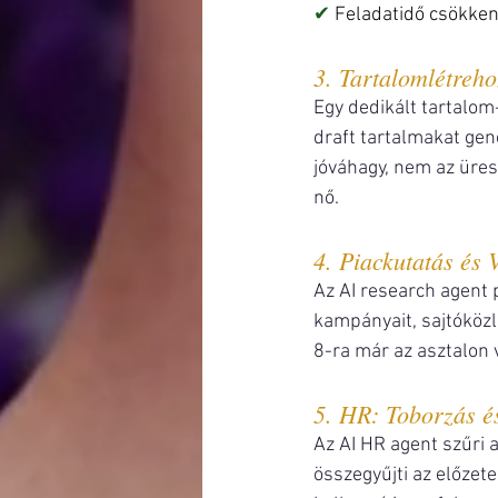
✔ 
Feladatidő csökken
3. Tartalomlétreh
Egy dedikált tartalom-
draft tartalmakat gene
jóváhagy, nem az üres
nő.
4. Piackutatás és 
Az AI research agent p
kampányait, sajtóközl
8-ra már az asztalon
5. HR: Toborzás 
Az AI HR agent szűri a
összegyűjti az előzet