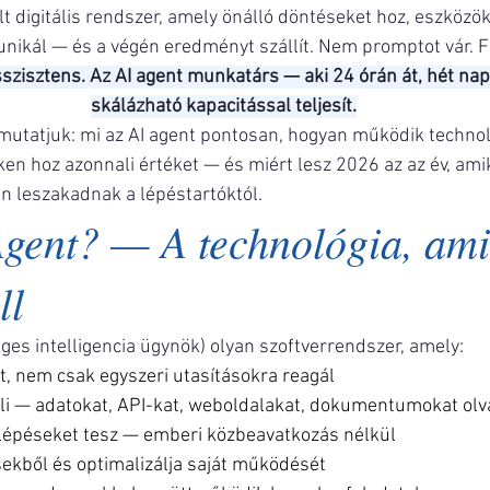
t digitális rendszer, amely önálló döntéseket hoz, eszközök
ikál — és a végén eredményt szállít. Nem promptot vár. F
szisztens. Az AI agent munkatárs — aki 24 órán át, hét nap
skálázható kapacitással teljesít.
tatjuk: mi az AI agent pontosan, hogyan működik technoló
ken hoz azonnali értéket — és miért lesz 2026 az az év, amik
n leszakadnak a lépéstartóktól.
Agent? — A technológia, ami
ll
ges intelligencia ügynök) olyan szoftverrendszer, amely:
t, nem csak egyszeri utasításokra reagál
li — adatokat, API-kat, weboldalakat, dokumentumokat olv
lépéseket tesz — emberi közbeavatkozás nélkül
sekből és optimalizálja saját működését