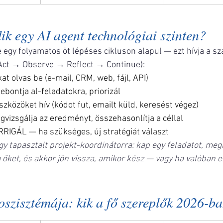
 egy AI agent technológiai szinten?
egy folyamatos öt lépéses cikluson alapul — ezt hívja a s
Act → Observe → Reflect → Continue):
 olvas be (e-mail, CRM, web, fájl, API)
ebontja al-feladatokra, priorizál
közöket hív (kódot fut, emailt küld, keresést végez)
izsgálja az eredményt, összehasonlítja a céllal
RIGÁL — ha szükséges, új stratégiát választ
egy tapasztalt projekt-koordinátorra: kap egy feladatot, meg
a őket, és akkor jön vissza, amikor kész — vagy ha valóban 
oszisztémája: kik a fő szereplők 2026-b