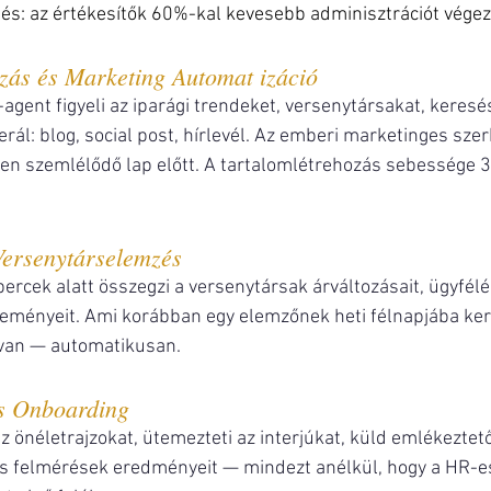
és: az értékesítők 60%-kal kevesebb adminisztrációt vége
ozás és Marketing Automat izáció
agent figyeli az iparági trendeket, versenytársakat, keresé
rál: blog, social post, hírlevél. Az emberi marketinges szer
en szemlélődő lap előtt. A tartalomlétrehozás sebessége 
Versenytárselemzés
ercek alatt összegzi a versenytársak árváltozásait, ügyfélér
eményeit. Ami korábban egy elemzőnek heti félnapjába kerü
 van — automatikusan.
és Onboarding
z önéletrajzokat, ütemezteti az interjúkat, küld emlékeztető
es felmérések eredményeit — mindezt anélkül, hogy a HR-es 