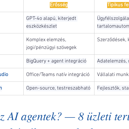
Erősség
Tipikus f
GPT-4o alapú, kiterjedt 
Ügyfélszolgálat
eszközkészlet
tartalomautom
Komplex elemzés, 
Szerződések, 
jogi/pénzügyi szövegek
BigQuery + agent integráció
Adatelemzés, 
udio
Office/Teams natív integráció
Vállalati mun
n
Open-source, testreszabható
Fejlesztők, st
z AI agentek? — 8 üzleti terü