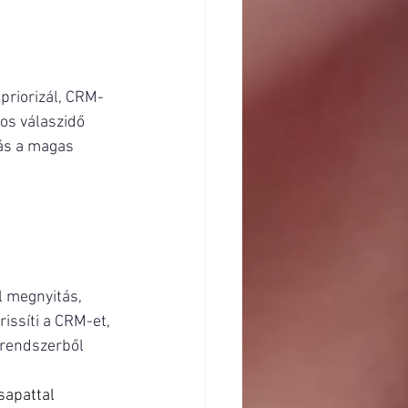
priorizál, CRM-
os válaszidő 
ás a magas 
l megnyitás, 
issíti a CRM-et, 
 rendszerből 
sapattal