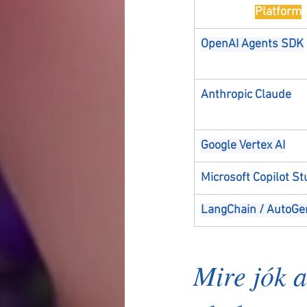
Platform
OpenAI Agents SDK
Anthropic Claude
Google Vertex AI
Microsoft Copilot St
LangChain / AutoGe
Mire jók a