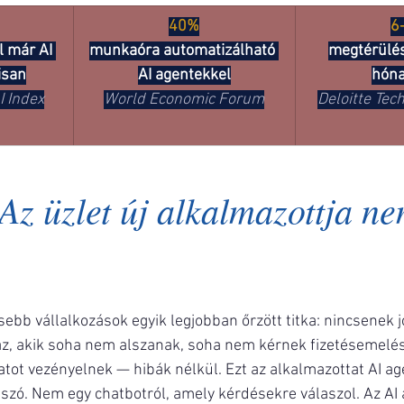
40%
6
l már AI 
munkaóra automatizálható 
megtérülés
isan
AI agentekkel
hón
 Index
World Economic Forum
Deloitte Tec
Az üzlet új alkalmazottja ne
ebb vállalkozások egyik legjobban őrzött titka: nincsenek j
az, akik soha nem alszanak, soha nem kérnek fizetésemelés
atot vezényelnek — hibák nélkül. Ezt az alkalmazottat AI ag
zó. Nem egy chatbotról, amely kérdésekre válaszol. Az AI 