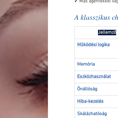
✔ 
Más agentekkel va
A klasszikus c
Jellemző
Működési logika
Memória
Eszközhasználat
Önállóság
Hiba-kezelés
Skálázhatóság