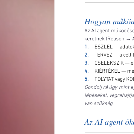
Hogyan működik
Az AI agent működése 
keretnek (Reason → 
1.     
ÉSZLEL — adatokat
2.     
TERVEZ — a célt l
3.     
CSELEKSZIK — esz
4.     
KIÉRTÉKEL — megv
5.     
FOLYTAT vagy KOR
Gondolj rá úgy, mint 
lépéseket, végrehajtj
van szükség.
Az AI agent ök