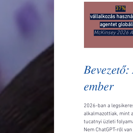
37%
vállalkozás haszná
agentet globál
McKinsey 2026 AI
Bevezető: 
ember
2026-ban a legsikeres
alkalmazottiak, mint 
tucatnyi üzleti folyam
Nem ChatGPT-ről van s