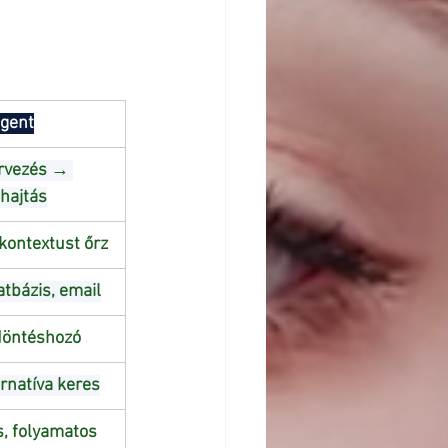
Agent
rvezés → 
hajtás
kontextust őrz
atbázis, email
 döntéshozó
ernatíva keres
, folyamatos