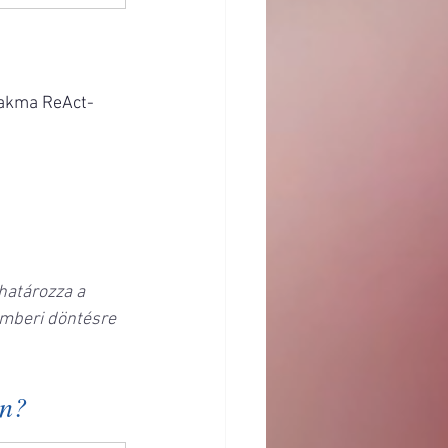
zakma ReAct-
határozza a 
emberi döntésre 
an?