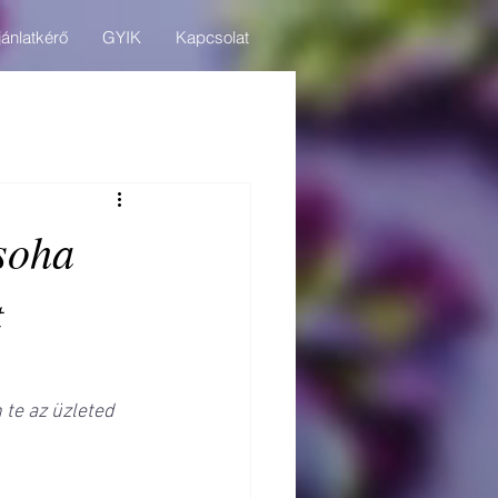
jánlatkérő
GYIK
Kapcsolat
 soha
t
te az üzleted 