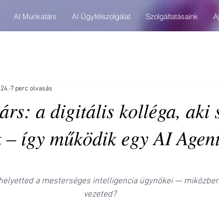
AI Munkatárs
AI Ügyfélszolgálat
Szolgáltatásaink
A
 24.
7 perc olvasás
rs: a digitális kolléga, aki
k – így működik egy AI Agen
elyetted a mesterséges intelligencia ügynökei — miközben 
vezeted?