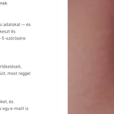
znek
si adatokat — és 
keszt és 
3-5-szörösére 
tékeléseit, 
lt, most reggel 
ket, és 
egy e-mailt is 