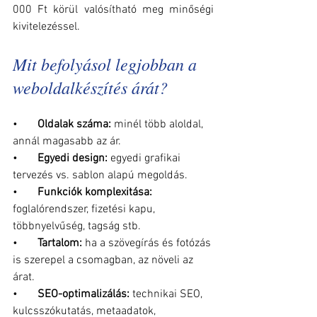
000 Ft körül valósítható meg minőségi 
kivitelezéssel.
Mit befolyásol legjobban a 
weboldalkészítés árát?
•       
Oldalak száma: 
minél több aloldal, 
annál magasabb az ár.
•       
Egyedi design: 
egyedi grafikai 
tervezés vs. sablon alapú megoldás.
•       
Funkciók komplexitása: 
foglalórendszer, fizetési kapu, 
többnyelvűség, tagság stb.
•       
Tartalom: 
ha a szövegírás és fotózás 
is szerepel a csomagban, az növeli az 
árat.
•       
SEO-optimalizálás: 
technikai SEO, 
kulcsszókutatás, metaadatok, 