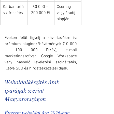
Karbantartá
60 000 – 
Csomag 
s / frissítés
200 000 Ft
vagy óradíj 
alapján
Ezeken felül figyelj a következőkre is: 
prémium pluginek/bővítmények (10 000 
– 100 000 Ft/év), e-mail 
marketingszoftver, Google Workspace 
vagy hasonló levelezési szolgáltatás, 
illetve SEO és hirdetéskezelési díjak.
Weboldalkészítés árak 
iparágak szerint 
Magyarországon
Étterem weboldal ára 2026-ban