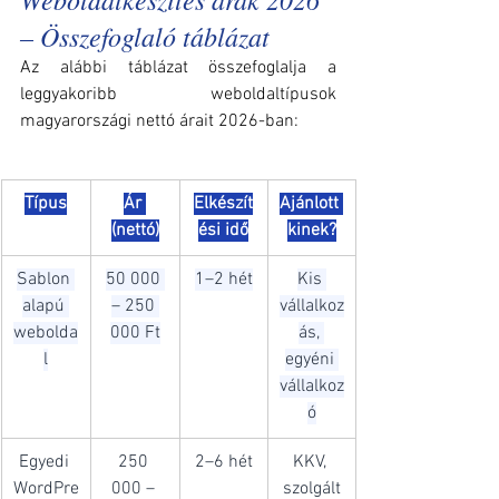
– Összefoglaló táblázat
Az alábbi táblázat összefoglalja a 
leggyakoribb weboldaltípusok 
magyarországi nettó árait 2026-ban:
Típus
Ár 
Elkészít
Ajánlott 
(nettó)
ési idő
kinek?
Sablon 
50 000 
1–2 hét
Kis 
alapú 
– 250 
vállalkoz
webolda
000 Ft
ás, 
l
egyéni 
vállalkoz
ó
Egyedi 
250 
2–6 hét
KKV, 
WordPre
000 – 
szolgált