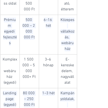
ss oldal
500 
ató, 
000 Ft
étterem
Prémiu
500 
6–16 
Közepes
m 
000 – 2 
hét
egyedi 
000 
vállalkoz
fejleszté
000 Ft
ás, 
s
webáru
ház
Komplex
1 500 
3–6 
E-
000 – 5 
hónap
kereske
webáru
000 
delem, 
ház 
000+ Ft
nagyváll
(egyedi)
alat
Landing 
80 000 
1–3 hét
Kampán
page 
– 250 
yoldalak,
(egyedi)
000 Ft