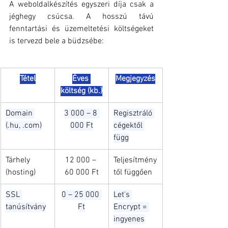
A weboldalkészítés egyszeri díja csak a 
jéghegy csúcsa. A hosszú távú 
fenntartási és üzemeltetési költségeket 
is tervezd bele a büdzsébe:
Tétel
Éves 
Megjegyzés
költség (kb.)
Domain 
3 000 – 8 
Regisztráló 
(.hu, .com)
000 Ft
cégektől 
függ
Tárhely 
12 000 – 
Teljesítmény
(hosting)
60 000 Ft
től függően
SSL 
0 – 25 000 
Let's 
tanúsítvány
Ft
Encrypt = 
ingyenes