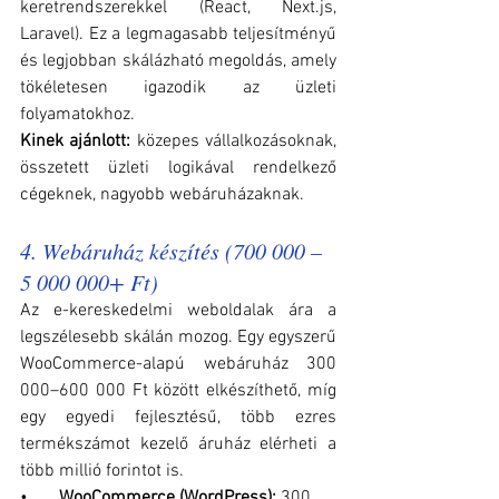
keretrendszerekkel (React, Next.js, 
Laravel). Ez a legmagasabb teljesítményű 
és legjobban skálázható megoldás, amely 
tökéletesen igazodik az üzleti 
folyamatokhoz.
Kinek ajánlott:
 közepes vállalkozásoknak, 
összetett üzleti logikával rendelkező 
cégeknek, nagyobb webáruházaknak.
4. Webáruház készítés (700 000 – 
5 000 000+ Ft)
Az e-kereskedelmi weboldalak ára a 
legszélesebb skálán mozog. Egy egyszerű 
WooCommerce-alapú webáruház 300 
000–600 000 Ft között elkészíthető, míg 
egy egyedi fejlesztésű, több ezres 
termékszámot kezelő áruház elérheti a 
több millió forintot is.
•       
WooCommerce (WordPress): 
300 