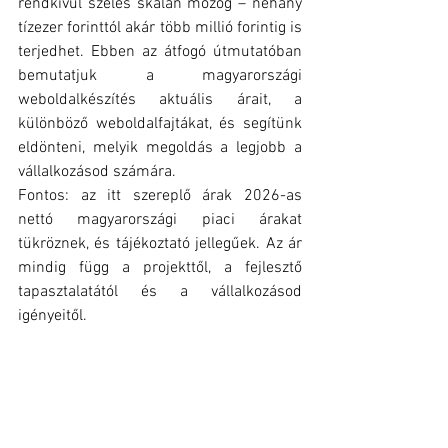
rendkívül széles skálán mozog – néhány 
tízezer forinttól akár több millió forintig is 
terjedhet. Ebben az átfogó útmutatóban 
bemutatjuk a magyarországi 
weboldalkészítés aktuális árait, a 
különböző weboldalfajtákat, és segítünk 
eldönteni, melyik megoldás a legjobb a 
vállalkozásod számára.
Fontos: az itt szereplő árak 2026-as 
nettó magyarországi piaci árakat 
tükröznek, és tájékoztató jellegűek. Az ár 
mindig függ a projekttől, a fejlesztő 
tapasztalatától és a vállalkozásod 
igényeitől.