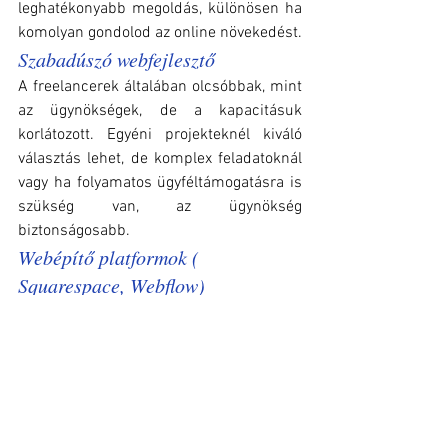
leghatékonyabb megoldás, különösen ha 
komolyan gondolod az online növekedést.
Szabadúszó webfejlesztő
A freelancerek általában olcsóbbak, mint 
az ügynökségek, de a kapacitásuk 
korlátozott. Egyéni projekteknél kiváló 
választás lehet, de komplex feladatoknál 
vagy ha folyamatos ügyféltámogatásra is 
szükség van, az ügynökség 
biztonságosabb.
Webépítő platformok ( 
Squarespace, Webflow)
Nagyon alacsony belépési árral 
rendelkeznek, és nem szükséges 
fejlesztői tudás. Azonban a SEO-
potenciáljuk korlátozott, és a havi díjak 
hosszú távon összeadódnak. Komoly 
vállalkozásoknak nem ajánlott hosszú 