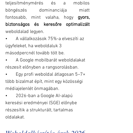
teljesítménymérés és a mobilos 
böngészés dominanciája miatt 
fontosabb, mint valaha, hogy 
gyors, 
biztonságos és keresőre optimalizált
weboldalad legyen.
•       A vállalkozások 75%-a elveszíti az 
ügyfeleket, ha weboldaluk 3 
másodpercnél tovább tölt be.
•       A Google mobilbarát weboldalakat 
részesít előnyben a rangsorolásban.
•       Egy profi weboldal átlagosan 5–7× 
több bizalmat épít, mint egy közösségi 
médiajelenlét önmagában.
•       2026-ban a Google AI-alapú 
keresési eredményei (SGE) előnybe 
részesítik a strukturált, tartalmas 
oldalakat.
Weboldalkészítés árak 2026 