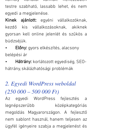
testre szabható, lassabb lehet, és nem 
egyedi a megjelenése.
Kinek ajánlott:
 egyéni vállalkozóknak, 
kezdő kis vállalkozásoknak, akiknek 
gyorsan kell online jelenlét és szűkös a 
büdzséjük.
•       
Előny: 
gyors elkészítés, alacsony 
belépési ár
•       
Hátrány: 
korlátozott egyediség, SEO-
hátrány, skálázhatósági problémák
2. Egyedi WordPress weboldal 
(250 000 – 500 000 Ft)
Az egyedi WordPress fejlesztés a 
legnépszerűbb középkategóriás 
megoldás Magyarországon. A fejlesztő 
nem sablont használ, hanem teljesen az 
ügyfél igényeire szabja a megjelenést és 