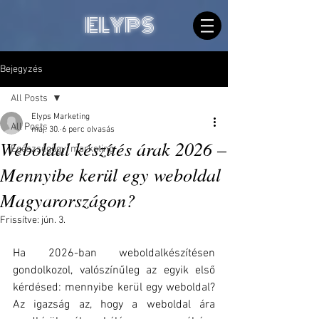
ELYPS
Bejegyzés
All Posts
Elyps Marketing
All Posts
máj. 30.
6 perc olvasás
Weboldal készítés árak 2026 –
Egészségügyi marketing
Mennyibe kerül egy weboldal
Magyarországon?
Frissítve:
jún. 3.
Ha 2026-ban weboldalkészítésen 
gondolkozol, valószínűleg az egyik első 
kérdésed: mennyibe kerül egy weboldal? 
Az igazság az, hogy a weboldal ára 