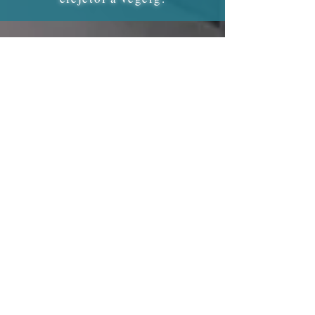
Profi fogászati stílus
Weboldalkészítés
fogászati rendelőknek
A logó cégünk vizuális megnyilvánulása