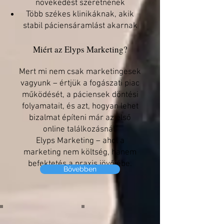
növekedést szeretnének
Több székes klinikáknak, akik
stabil páciensáramlást akarnak
Miért az Elyps Marketing?
Mert mi nem csak marketingesek
vagyunk – értjük a fogászati piac
működését, a páciensek döntési
folyamatait, és azt, hogyan lehet
bizalmat építeni már az első
online találkozásnál.
Elyps Marketing – ahol a
marketing nem költség, hanem
befektetés a praxis jövőjébe.
Bővebben
Dentist Review
Image by Sam Moqadam