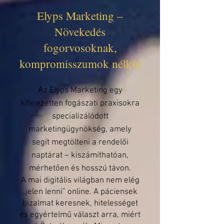
Elyps Marketing –
Növekedés
fogorvosoknak,
kompromisszumok nélkül
A
z Elyps Marketing egy
kifejezetten fogászati praxisokra
specializálódott
marketingügynökség, amely
segít megtölteni a rendelői
naptárat – kiszámíthatóan,
mérhetően és hosszú távon.
A mai digitális világban nem elég
„jelen lenni” online. A páciensek
bizalmat keresnek, hitelességet
és egyértelmű választ arra, miért