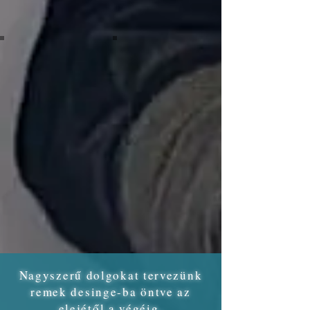
Image by Michael Browning
Image by Caroline LM
Nagyszerű dolgokat tervezünk
remek desinge-ba öntve az
elejétől a végéig.