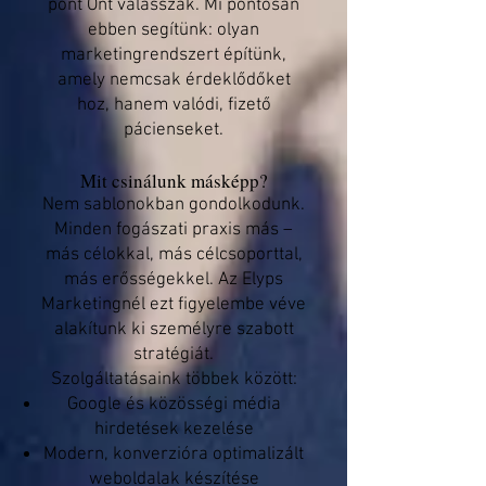
pont Önt válasszák. Mi pontosan
ebben segítünk: olyan
marketingrendszert építünk,
amely nemcsak érdeklődőket
hoz, hanem valódi, fizető
pácienseket.
Mit csinálunk másképp?
Nem sablonokban gondolkodunk.
Minden fogászati praxis más –
más célokkal, más célcsoporttal,
más erősségekkel. Az Elyps
Marketingnél ezt figyelembe véve
alakítunk ki személyre szabott
stratégiát.
Szolgáltatásaink többek között:
Google és közösségi média
hirdetések kezelése
Modern, konverzióra optimalizált
weboldalak készítése