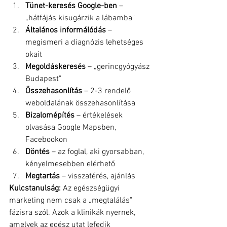
Tünet-keresés Google-ben
 – 
„hátfájás kisugárzik a lábamba"
Általános informálódás
 – 
megismeri a diagnózis lehetséges 
okait
Megoldáskeresés
 – „gerincgyógyász 
Budapest"
Összehasonlítás
 – 2-3 rendelő 
weboldalának összehasonlítása
Bizalomépítés
 – értékelések 
olvasása Google Mapsben, 
Facebookon
Döntés
 – az foglal, aki gyorsabban, 
kényelmesebben elérhető
Megtartás
 – visszatérés, ajánlás
Kulcstanulság:
 Az egészségügyi 
marketing nem csak a „megtalálás" 
fázisra szól. Azok a klinikák nyernek, 
amelyek az egész utat lefedik 