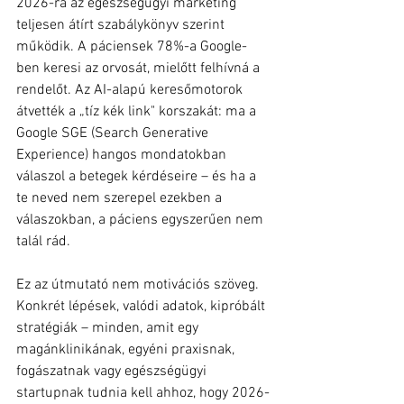
2026-ra az egészségügyi marketing 
teljesen átírt szabálykönyv szerint 
működik. A páciensek 78%-a Google-
ben keresi az orvosát, mielőtt felhívná a 
rendelőt. Az AI-alapú keresőmotorok 
átvették a „tíz kék link" korszakát: ma a 
Google SGE (Search Generative 
Experience) hangos mondatokban 
válaszol a betegek kérdéseire – és ha a 
te neved nem szerepel ezekben a 
válaszokban, a páciens egyszerűen nem 
talál rád.
Ez az útmutató nem motivációs szöveg. 
Konkrét lépések, valódi adatok, kipróbált 
stratégiák – minden, amit egy 
magánklinikának, egyéni praxisnak, 
fogászatnak vagy egészségügyi 
startupnak tudnia kell ahhoz, hogy 2026-