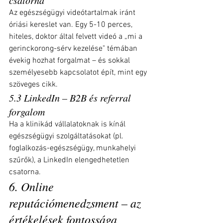
Az egészségügyi videótartalmak iránt 
óriási kereslet van. Egy 5-10 perces, 
hiteles, doktor által felvett videó a „mi a 
gerinckorong-sérv kezelése" témában 
évekig hozhat forgalmat – és sokkal 
személyesebb kapcsolatot épít, mint egy 
szöveges cikk.
5.3 LinkedIn – B2B és referral 
forgalom
Ha a klinikád vállalatoknak is kínál 
egészségügyi szolgáltatásokat (pl. 
foglalkozás-egészségügy, munkahelyi 
szűrők), a LinkedIn elengedhetetlen 
csatorna.
6. Online 
reputációmenedzsment – az 
értékelések fontossága