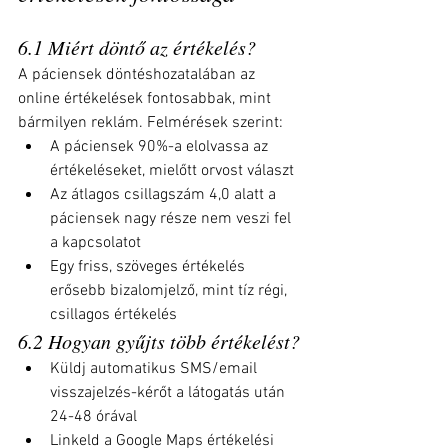
6.1 Miért döntő az értékelés?
A páciensek döntéshozatalában az 
online értékelések fontosabbak, mint 
bármilyen reklám. Felmérések szerint:
A páciensek 90%-a elolvassa az 
értékeléseket, mielőtt orvost választ
Az átlagos csillagszám 4,0 alatt a 
páciensek nagy része nem veszi fel 
a kapcsolatot
Egy friss, szöveges értékelés 
erősebb bizalomjelző, mint tíz régi, 
csillagos értékelés
6.2 Hogyan gyűjts több értékelést?
Küldj automatikus SMS/email 
visszajelzés-kérőt a látogatás után 
24-48 órával
Linkeld a Google Maps értékelési 