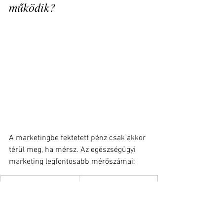
működik?
A marketingbe fektetett pénz csak akkor 
térül meg, ha mérsz. Az egészségügyi 
marketing legfontosabb mérőszámai:
KPI
Miért fontos?
Organikus keresési 
Mennyien találnak 
forgalom
rád Google-ből?