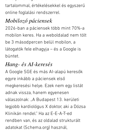
tartalommal, értékelésekkel és egyszerű 
online foglalási rendszerrel.
Mobilozó páciensek
2026-ban a páciensek több mint 70%-a 
mobilon keres. Ha a weboldalad nem tölt 
be 3 másodpercen belül mobilon, a 
látogatók fele elhagyja – és a Google is 
büntet.
Hang- és AI-keresés
A Google SGE és más AI-alapú keresők 
egyre inkább a páciensek első 
megkeresési helye. Ezek nem egy listát 
adnak vissza, hanem egyenesen 
válaszolnak: „A Budapest 13. kerületi 
legjobb kardiológus X doktor, aki a Dózsa 
Klinikán rendel." Ha az E-E-A-T-ed 
rendben van, és az oldalad strukturált 
adatokat (
Schema.org
) használ, 