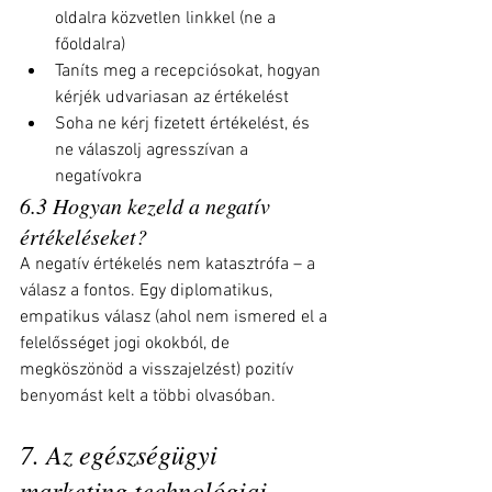
oldalra közvetlen linkkel (ne a 
főoldalra)
Taníts meg a recepciósokat, hogyan 
kérjék udvariasan az értékelést
Soha ne kérj fizetett értékelést, és 
ne válaszolj agresszívan a 
negatívokra
6.3 Hogyan kezeld a negatív 
értékeléseket?
A negatív értékelés nem katasztrófa – a 
válasz a fontos. Egy diplomatikus, 
empatikus válasz (ahol nem ismered el a 
felelősséget jogi okokból, de 
megköszönöd a visszajelzést) pozitív 
benyomást kelt a többi olvasóban.
7. Az egészségügyi 
marketing technológiai 