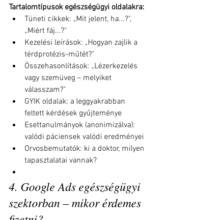
Tartalomtípusok egészségügyi oldalakra:
Tüneti cikkek: „Mit jelent, ha...?", 
„Miért fáj...?"
Kezelési leírások: „Hogyan zajlik a 
térdprotézis-műtét?"
Összehasonlítások: „Lézerkezelés 
vagy szemüveg – melyiket 
válasszam?"
GYIK oldalak: a leggyakrabban 
feltett kérdések gyűjteménye
Esettanulmányok (anonimizálva): 
valódi páciensek valódi eredményei
Orvosbemutatók: ki a doktor, milyen 
tapasztalatai vannak?
4. Google Ads egészségügyi 
szektorban – mikor érdemes 
fizetni?