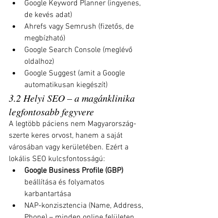
Google Keyword Planner (ingyenes, 
de kevés adat)
Ahrefs vagy Semrush (fizetős, de 
megbízható)
Google Search Console (meglévő 
oldalhoz)
Google Suggest (amit a Google 
automatikusan kiegészít)
3.2 Helyi SEO – a magánklinika 
legfontosabb fegyvere
A legtöbb páciens nem Magyarország-
szerte keres orvost, hanem a saját 
városában vagy kerületében. Ezért a 
lokális SEO kulcsfontosságú:
Google Business Profile (GBP)
beállítása és folyamatos 
karbantartása
NAP-konzisztencia (Name, Address, 
Phone) – minden online felületen 