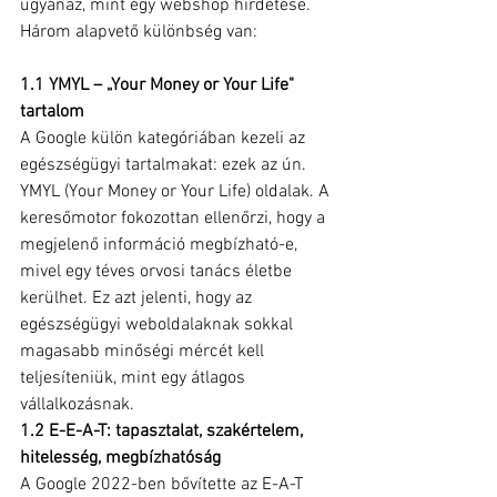
ugyanaz, mint egy webshop hirdetése. 
Három alapvető különbség van:
1.1 YMYL – „Your Money or Your Life" 
tartalom
A Google külön kategóriában kezeli az 
egészségügyi tartalmakat: ezek az ún. 
YMYL (Your Money or Your Life) oldalak. A 
keresőmotor fokozottan ellenőrzi, hogy a 
megjelenő információ megbízható-e, 
mivel egy téves orvosi tanács életbe 
kerülhet. Ez azt jelenti, hogy az 
egészségügyi weboldalaknak sokkal 
magasabb minőségi mércét kell 
teljesíteniük, mint egy átlagos 
vállalkozásnak.
1.2 E-E-A-T: tapasztalat, szakértelem, 
hitelesség, megbízhatóság
A Google 2022-ben bővítette az E-A-T 