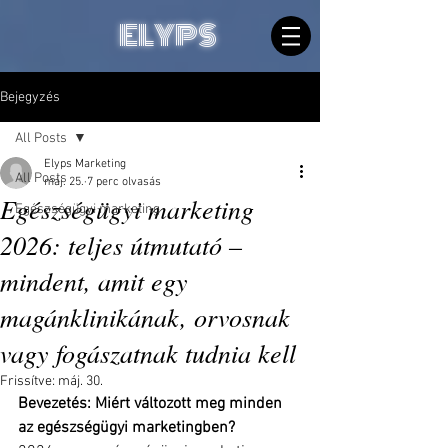
ELYPS
Bejegyzés
All Posts
Elyps Marketing
All Posts
máj. 25.
7 perc olvasás
Egészségügyi marketing
Egészségügyi marketing
2026: teljes útmutató –
mindent, amit egy
magánklinikának, orvosnak
vagy fogászatnak tudnia kell
Frissítve:
máj. 30.
Bevezetés: Miért változott meg minden 
az egészségügyi marketingben?