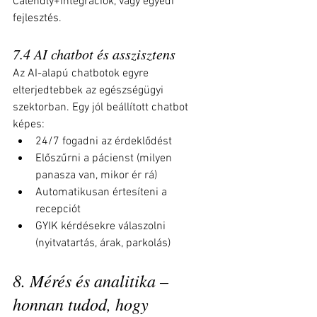
Calendly+integrációk, vagy egyedi 
fejlesztés.
7.4 AI chatbot és asszisztens
Az AI-alapú chatbotok egyre 
elterjedtebbek az egészségügyi 
szektorban. Egy jól beállított chatbot 
képes:
24/7 fogadni az érdeklődést
Előszűrni a pácienst (milyen 
panasza van, mikor ér rá)
Automatikusan értesíteni a 
recepciót
GYIK kérdésekre válaszolni 
(nyitvatartás, árak, parkolás)
8. Mérés és analitika – 
honnan tudod, hogy 