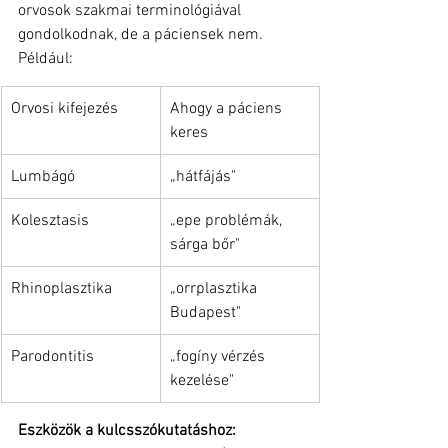
orvosok szakmai terminológiával 
gondolkodnak, de a páciensek nem. 
Például:
Orvosi kifejezés
Ahogy a páciens 
keres
Lumbágó
„hátfájás"
Kolesztasis
„epe problémák, 
sárga bőr"
Rhinoplasztika
„orrplasztika 
Budapest"
Parodontitis
„fogíny vérzés 
kezelése"
Eszközök a kulcsszókutatáshoz: